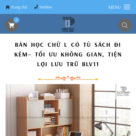
MENU
Trang chủ
Hotline:
0839.8899.79
0
BÀN HỌC CHỮ L CÓ TỦ SÁCH ĐI
KÈM– TỐI ƯU KHÔNG GIAN, TIỆN
LỢI LƯU TRỮ BLV11