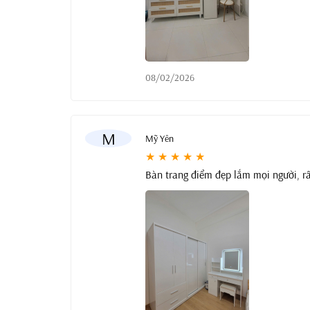
08/02/2026
M
Mỹ Yên
★ ★ ★ ★ ★
Bàn trang điểm đẹp lắm mọi người, rấ