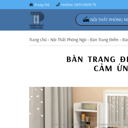
Trang chủ
Hotline: 0839.8899.79
NỘI THẤT PHÒNG N
Trang chủ
›
Nội Thất Phòng Ngủ
›
Bàn Trang Điểm
›
Bà
BÀN TRANG Đ
CẢM ỨN