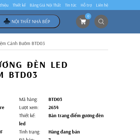
 thiệu
Thiết kế
Bảng Giá Nội Thất
Tin tức
Hỗ trợ
Liên hệ
0
NỘI THẤT NHÀ BẾP
 Nệm Cánh Bướm BTD03
ƯƠNG ĐÈN LED
M BTD03
Mã hàng:
BTD03
re
Lượt xem:
2634
Thiết kế:
Bàn trang điểm gương đèn
led
DF
Tình trạng:
Hàng đang bán
Đã bán:
7