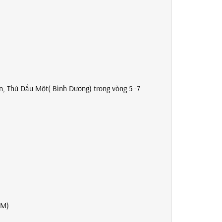
.
An, Thủ Dầu Một( Bình Dương) trong vòng 5 -7
CM)