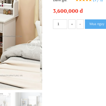
3,600,000
đ
Mua ngay
+
–