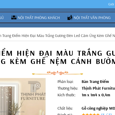
Giới
GỦ
NỘI THẤT PHÒNG KHÁCH
NỘI THẤT VĂN PHÒNG
n Trang Điểm Hiện Đại Màu Trắng Gương Đèn Led Cảm Ứng Kèm Ghế
IỂM HIỆN ĐẠI MÀU TRẮNG G
G KÈM GHẾ NỆM CÁNH BƯỚ
Phân loại:
Bàn Trang Điểm
Thương hiệu:
Thịnh Phát Furnitu
Kích thước:
1m x 1m4 x 0,4m
Chất liệu:
Gỗ công nghiệp M
Đánh giá:
★★★★★
(5 / 3)