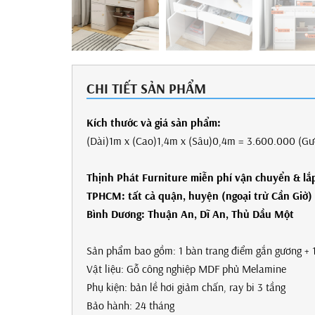
CHI TIẾT SẢN PHẨM
Kích thước và giá sản phẩm:
(Dài)1m x (Cao)1,4m x (Sâu)0,4m = 3.600.000 (Gươ
Thịnh Phát Furniture miễn phí
vận chuyển
& lắp
TPHCM: tất cả quận, huyện (ngoại trừ Cần Giờ)
Bình Dương:
Thuận An, Dĩ An, Thủ Dầu Một
Sản phẩm bao gồm: 1 bàn trang điểm gắn gương + 
Vật liệu: Gỗ công nghiệp MDF phủ Melamine
Phụ kiện: bản lề hơi giảm chấn, ray bi 3 tầng
Bảo hành: 24 tháng