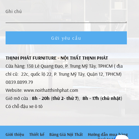
Gửi yêu cầu
THỊNH PHÁT FURNITURE - NỘI THẤT THỊNH PHÁT
Cửa hàng: 138 Lê Quang Đạo, P. Trung Mỹ Tây, TPHCM ( địa
chỉ cũ: 22c, quốc lộ 22, P. Trung Mỹ Tây, Quận 12, TPHCM)
0839.8899.79
Website: www.noithatthinhphat.com
Giờ mở cửa :
8h - 20h
(
thứ 2- thứ 7
),
8h - 17h
(
chủ nhật
)
Có chỗ đậu xe ô tô
Giới thiệu
Thiết kế
Bảng Giá Nội Thất
Hướng dẫn mua hàng
Back to top