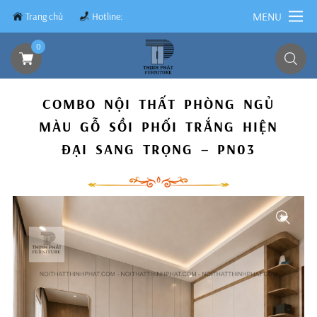
MENU
Trang chủ
Hotline:
0839.8899.79
0
COMBO NỘI THẤT PHÒNG NGỦ
MÀU GỖ SỒI PHỐI TRẮNG HIỆN
ĐẠI SANG TRỌNG – PN03