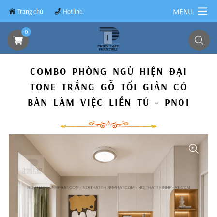
MENU
Trang chủ
Hotline:
0839.8899.79
0
COMBO PHÒNG NGỦ HIỆN ĐẠI
TONE TRẮNG GỖ TỐI GIẢN CÓ
BÀN LÀM VIỆC LIỀN TỦ - PN01