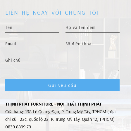
LIÊN HỆ NGAY VỚI CHÚNG TÔI
Gửi yêu cầu
THỊNH PHÁT FURNITURE - NỘI THẤT THỊNH PHÁT
Cửa hàng: 138 Lê Quang Đạo, P. Trung Mỹ Tây, TPHCM ( địa
chỉ cũ: 22c, quốc lộ 22, P. Trung Mỹ Tây, Quận 12, TPHCM)
0839.8899.79