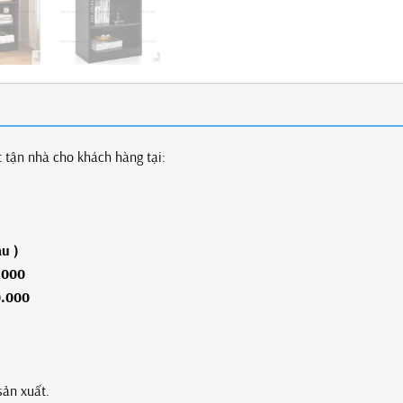
t tận nhà cho khách hàng tại:
n, huyện (ngoại trừ Cần
ận An, Dĩ An, Thủ Dầu 
âu )
.000
0
.000
sản xuất.