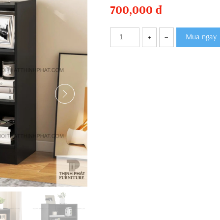
700,000
đ
Mua ngay
+
–