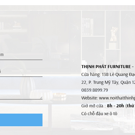
THỊNH PHÁT FURNITURE -
Cửa hàng: 138 Lê Quang Đạo
22, P. Trung Mỹ Tây, Quận 
0839.8899.79
Website: www.noithatthinh
Giờ mở cửa :
8h - 20h
(
thứ 
Có chỗ đậu xe ô tô