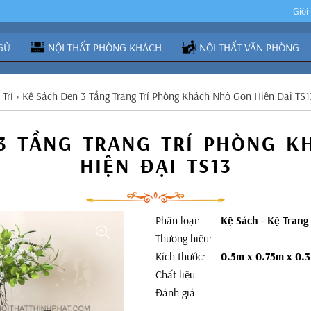
Giới
GỦ
NỘI THẤT PHÒNG KHÁCH
NỘI THẤT VĂN PHÒNG
 Trí
›
Kệ Sách Đen 3 Tầng Trang Trí Phòng Khách Nhỏ Gọn Hiện Đại TS1
3 TẦNG TRANG TRÍ PHÒNG 
HIỆN ĐẠI TS13
Phân loại:
Kệ Sách - Kệ Trang 
Thương hiệu:
Kích thước:
0.5m x 0.75m x 0.
Chất liệu:
Đánh giá: