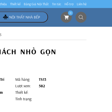
 thiệu
Thiết kế
Bảng Giá Nội Thất
Tin tức
Hỗ trợ
Liên hệ
0
NỘI THẤT NHÀ BẾP
3
KHÁCH NHỎ GỌN
Trí
Mã hàng:
TS13
Lượt xem:
582
3m
Thiết kế:
Tình trạng: