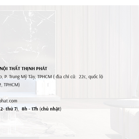
 NỘI THẤT THỊNH PHÁT
, P. Trung Mỹ Tây, TPHCM ( địa chỉ cũ: 22c, quốc lộ
12, TPHCM)
phat.com
2- thứ 7
),
8h - 17h
(
chủ nhật
)