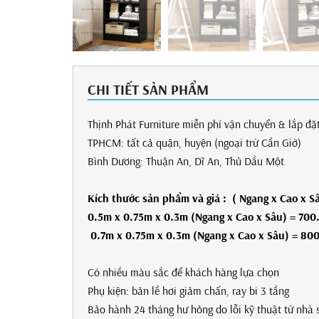
CHI TIẾT SẢN PHẨM
Thịnh Phát Furniture miễn phí vận chuyển & lắp đặ
TPHCM: tất cả quậ
Bình Dương: Thu
Kích thước sản phẩm
và giá
: ( Ngang x Cao x S
0.5m x 0.75m
x 0.3m
(Ngang x Cao x Sâu) =
700
0.7m x 0.75m
x 0.3m
(Ngang x Cao x Sâu) =
80
Có nhiều màu sắc để khách hàng lựa chọn
Phụ kiện: bản lề hơi giảm chấn, ray bi 3 tầng
Bảo hành 24 tháng hư hỏng do lỗi kỹ thuật từ nhà 