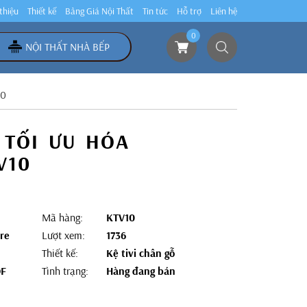
 thiệu
Thiết kế
Bảng Giá Nội Thất
Tin tức
Hỗ trợ
Liên hệ
0
NỘI THẤT NHÀ BẾP
10
 TỐI ƯU HÓA
V10
Mã hàng:
KTV10
re
Lượt xem:
1736
Thiết kế:
Kệ tivi chân gỗ
DF
Tình trạng:
Hàng đang bán