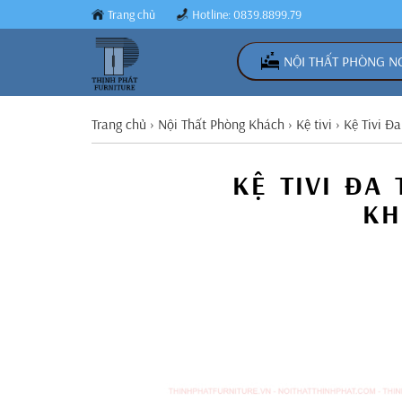
Trang chủ
Hotline: 0839.8899.79
NỘI THẤT PHÒNG N
Trang chủ
›
Nội Thất Phòng Khách
›
Kệ tivi
›
Kệ Tivi Đ
KỆ TIVI ĐA
KH