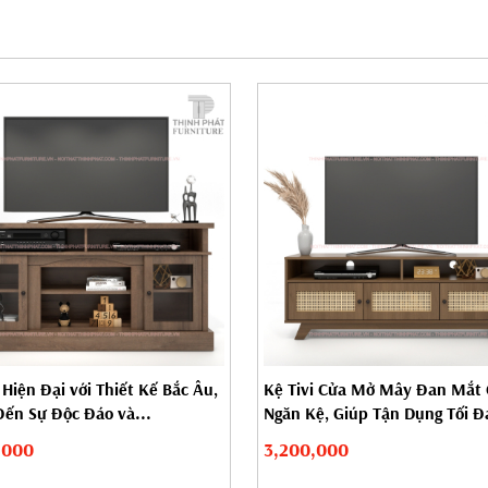
 Hiện Đại với Thiết Kế Bắc Âu,
Kệ Tivi Cửa Mở Mây Đan Mắt
ến Sự Độc Đáo và...
Ngăn Kệ, Giúp Tận Dụng Tối Đa
,000
3,200,000