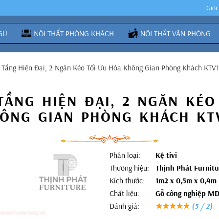
Giới
GỦ
NỘI THẤT PHÒNG KHÁCH
NỘI THẤT VĂN PHÒNG
a Tầng Hiện Đại, 2 Ngăn Kéo Tối Ưu Hóa Không Gian Phòng Khách KTV
 TẦNG HIỆN ĐẠI, 2 NGĂN KÉO
ÔNG GIAN PHÒNG KHÁCH KT
Phân loại:
Kệ tivi
Thương hiệu:
Thịnh Phát Furnitu
Kích thước:
1m2 x 0,5m x 0,4m
Chất liệu:
Gỗ công nghiệp M
Đánh giá:
★★★★★
(5 / 2)