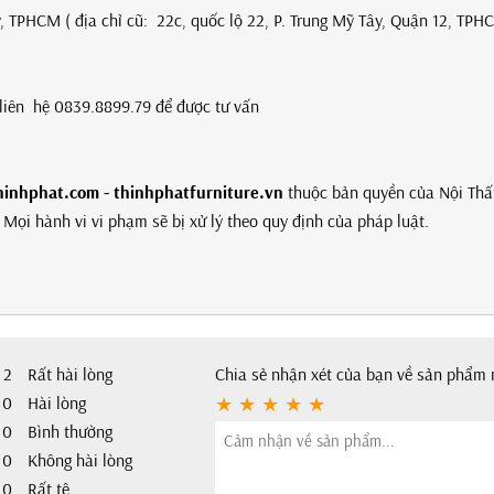
, TPHCM ( địa chỉ cũ: 22c, quốc lộ 22, P. Trung Mỹ Tây, Quận 12, TPH
g liên hệ 0839.8899.79 để được tư vấn
hinhphat.com - thinhphatfurniture.vn
thuộc bản quyền của Nội Thấ
Mọi hành vi vi phạm sẽ bị xử lý theo quy định của pháp luật.
2
Rất hài lòng
Chia sẻ nhận xét của bạn về sản phẩm 
0
Hài lòng
0
Bình thường
0
Không hài lòng
0
Rất tệ