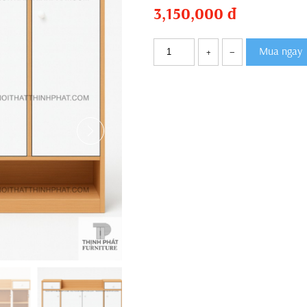
3,150,000
đ
Mua ngay
+
–