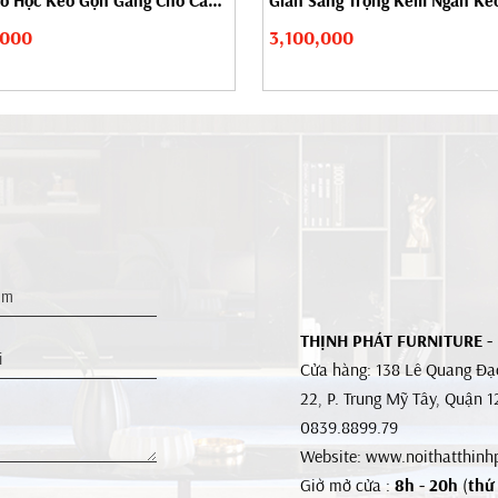
ó Hộc Kéo Gọn Gàng Cho Căn
Giản Sang Trọng Kèm Ngăn Ké
,000
3,100,000
THỊNH PHÁT FURNITURE -
Cửa hàng: 138 Lê Quang Đạo
22, P. Trung Mỹ Tây, Quận 
0839.8899.79
Website: www.noithatthinh
Giờ mở cửa :
8h - 20h
(
thứ 