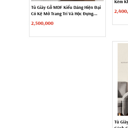
Kèm Kh
Tủ Giày Gỗ MDF Kiểu Dáng Hiện Đại
Riêng..
2,400
Có Kệ Mở Trang Trí Và Hộc Đựng...
2,500,000
Tủ Già