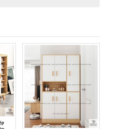
ệp
Dép