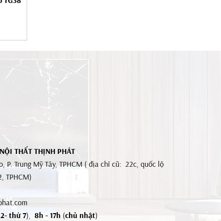
o TG38
 NỘI THẤT THỊNH PHÁT
, P. Trung Mỹ Tây, TPHCM ( địa chỉ cũ: 22c, quốc lộ
12, TPHCM)
phat.com
2- thứ 7
),
8h - 17h
(
chủ nhật
)