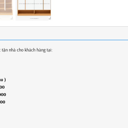
t tận nhà cho khách hàng tại:
âu )
000
000
000