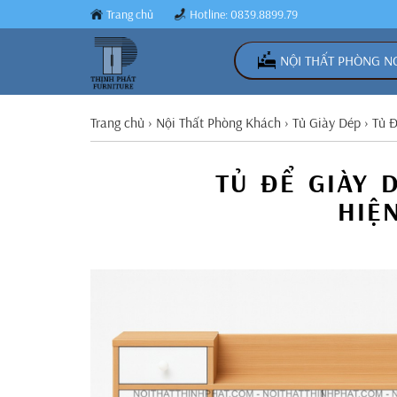
Trang chủ
Hotline: 0839.8899.79
NỘI THẤT PHÒNG N
Trang chủ
›
Nội Thất Phòng Khách
›
Tủ Giày Dép
›
Tủ Đ
TỦ ĐỂ GIÀY 
HIỆ