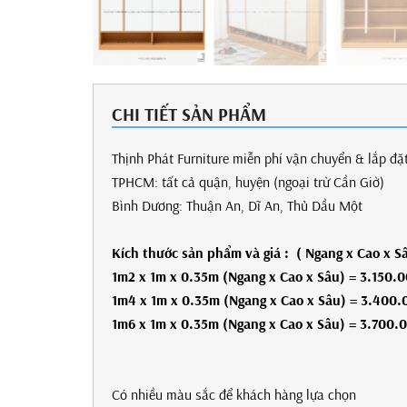
CHI TIẾT SẢN PHẨM
Thịnh Phát Furniture miễn phí vận chuyển & lắp đặ
TPHCM: tất cả quận, huyện (ngoại trừ Cần Giờ)
Bình Dương: Thuận An, Dĩ An, Thủ Dầu Một
Kích thước sản phẩm
và giá
: ( Ngang x Cao x S
1m2 x 1m x 0.35m (Ngang x Cao x Sâu) = 3.150.
1m4 x 1m x 0.35m (Ngang x Cao x Sâu) = 3.400.
1m6 x 1m x 0.35m (Ngang x Cao x Sâu) = 3.700.
Có nhiều màu sắc để khách hàng lựa chọn