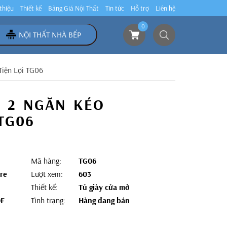
 thiệu
Thiết kế
Bảng Giá Nội Thất
Tin tức
Hỗ trợ
Liên hệ
0
NỘI THẤT NHÀ BẾP
Tiện Lợi TG06
H 2 NGĂN KÉO
TG06
Mã hàng:
TG06
re
Lượt xem:
603
Thiết kế:
Tủ giày cửa mở
DF
Tình trạng:
Hàng đang bán