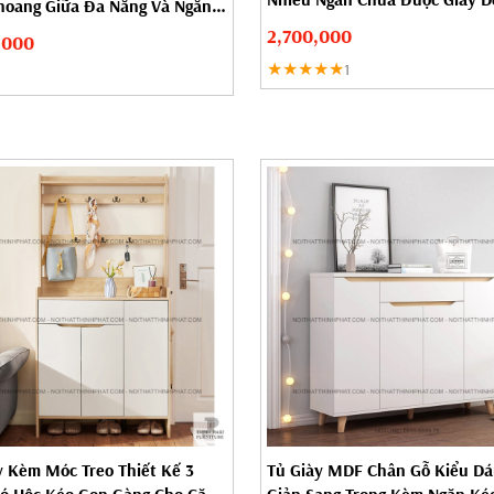
oang Giữa Đa Năng Và Ngăn
Cho...
.
2,700,000
,000
★★★★★
1
y Kèm Móc Treo Thiết Kế 3
Tủ Giày MDF Chân Gỗ Kiểu Dá