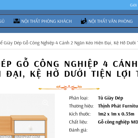
Giới
GỦ
NỘI THẤT PHÒNG KHÁCH
NỘI THẤT VĂN PHÒNG
ể Giày Dép Gỗ Công Nghiệp 4 Cánh 2 Ngăn Kéo Hiện Đại, Kệ Hở Dưới 
DÉP GỖ CÔNG NGHIỆP 4 CÁN
N ĐẠI, KỆ HỞ DƯỚI TIỆN LỢI 
Phân loại:
Tủ Giày Dép
Thương hiệu:
Thịnh Phát Furnitu
Kích thước:
1m2 x 1m x 0.35m
Chất liệu:
Gỗ công nghiệp M
Đánh giá: