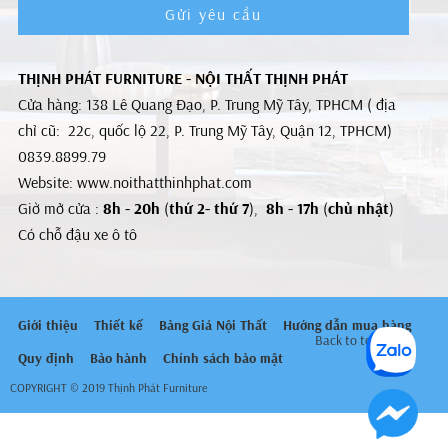
Gửi yêu cầu
THỊNH PHÁT FURNITURE - NỘI THẤT THỊNH PHÁT
Cửa hàng: 138 Lê Quang Đạo, P. Trung Mỹ Tây, TPHCM ( địa
chỉ cũ: 22c, quốc lộ 22, P. Trung Mỹ Tây, Quận 12, TPHCM)
0839.8899.79
Website: www.noithatthinhphat.com
Giờ mở cửa :
8h - 20h
(
thứ 2- thứ 7
),
8h - 17h
(
chủ nhật
)
Có chỗ đậu xe ô tô
Giới thiệu
Thiết kế
Bảng Giá Nội Thất
Hướng dẫn mua hàng
Back to top
Quy định
Bảo hành
Chính sách bảo mật
COPYRIGHT © 2019 Thịnh Phát Furniture