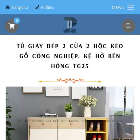
MENU
Trang chủ
Hotline:
0839.8899.79
0
TỦ GIÀY DÉP 2 CỬA 2 HỘC KÉO
GỖ CÔNG NGHIỆP, KỆ HỞ BÊN
HÔNG TG25