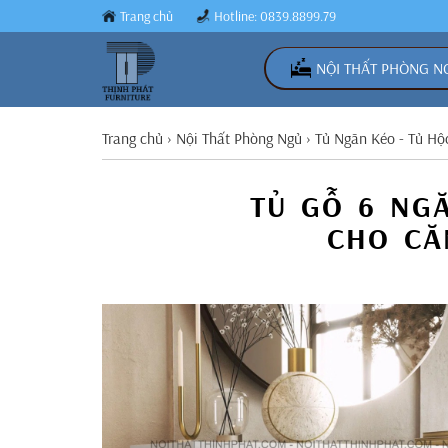
Trang chủ
Hotline: 0839.8899.79
NỘI THẤT PHÒNG N
Trang chủ
›
Nội Thất Phòng Ngủ
›
Tủ Ngăn Kéo - Tủ Hộ
TỦ GỖ 6 NG
CHO CĂ