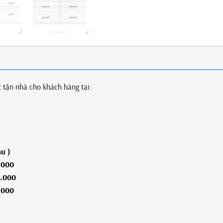
t tận nhà cho khách hàng tại:
n, huyện (ngoại trừ Cần
ận An, Dĩ An, Thủ Dầu 
âu )
.000
.000
.000