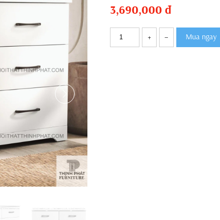
3,690,000
đ
Mua ngay
+
–