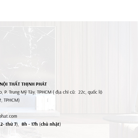
 NỘI THẤT THỊNH PHÁT
, P. Trung Mỹ Tây, TPHCM ( địa chỉ cũ: 22c, quốc lộ
12, TPHCM)
phat.com
2- thứ 7
),
8h - 17h
(
chủ nhật
)