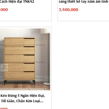
Cách Hiện đại TNK42
sáng thiết kế tay nắm âm tinh 
,000
3,400,000
 Kéo Đứng 5 Ngăn Hiện Đại,
Tối Giản, Chân Kim Loại...
,000