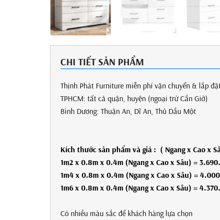
CHI TIẾT SẢN PHẨM
Thịnh Phát Furniture miễn phí vận chuyển & lắp đặ
TPHCM: tất cả quậ
Bình Dương: Thu
Kích thước sản phẩm
và giá
: ( Ngang x Cao x S
1m
2 x 0.8m
x 0.4m
(Ngang x Cao x Sâu) =
3.690
1m
4 x 0.8m
x 0.4m
(Ngang x Cao x Sâu) =
4.000
1m
6 x 0.8m
x 0.4m
(Ngang x Cao x Sâu) =
4.370
Có nhiều màu sắc để khách hàng lựa chọn