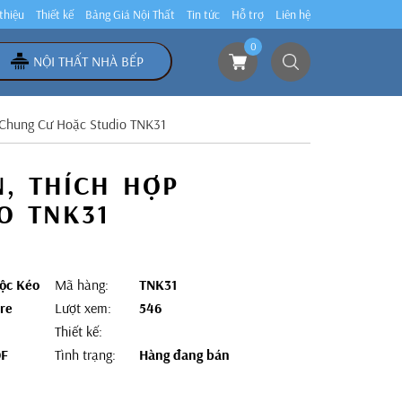
 thiệu
Thiết kế
Bảng Giá Nội Thất
Tin tức
Hỗ trợ
Liên hệ
0
NỘI THẤT NHÀ BẾP
 Chung Cư Hoặc Studio TNK31
, THÍCH HỢP
O TNK31
ộc Kéo
Mã hàng:
TNK31
re
Lượt xem:
546
Thiết kế:
DF
Tình trạng:
Hàng đang bán