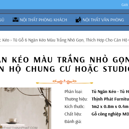
Giới
GỦ
NỘI THẤT PHÒNG KHÁCH
NỘI THẤT VĂN PHÒNG
c Kéo
›
Tủ Gỗ 6 Ngăn Kéo Màu Trắng Nhỏ Gọn, Thích Hợp Cho Căn Hộ
ĂN KÉO MÀU TRẮNG NHỎ GỌN
N HỘ CHUNG CƯ HOẶC STUDI
Phân loại:
Tủ Ngăn Kéo - Tủ H
Thương hiệu:
Thịnh Phát Furnitu
Kích thước:
1m2 x 0.8m x 0.4m
Chất liệu:
Gỗ công nghiệp M
Đánh giá: