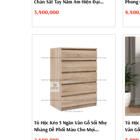
Chân Sắt Tay Nắm Âm Hiện Đại
Phong 
TNK47
3,400,000
4,400
Tủ Hộc Kéo 5 Ngăn Vân Gỗ Sồi Nhẹ
Tủ Hộc
Nhàng Dễ Phối Màu Cho Mọi
Vân Gỗ 
Không...
2,600,000
3,000