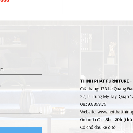
THỊNH PHÁT FURNITURE -
Cửa hàng: 138 Lê Quang Đạo
22, P. Trung Mỹ Tây, Quận 
0839.8899.79
Website: www.noithatthinh
Giờ mở cửa :
8h - 20h
(
thứ 
Có chỗ đậu xe ô tô