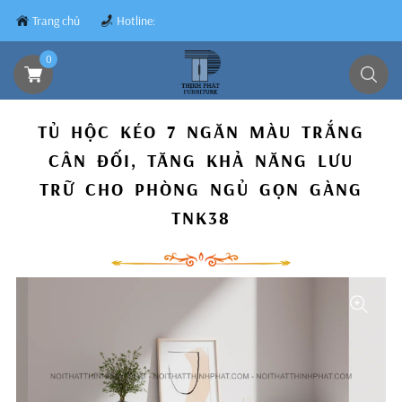
Trang chủ
Hotline:
0839.8899.79
0
TỦ HỘC KÉO 7 NGĂN MÀU TRẮNG
CÂN ĐỐI, TĂNG KHẢ NĂNG LƯU
TRỮ CHO PHÒNG NGỦ GỌN GÀNG
TNK38