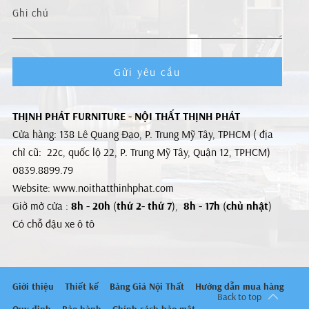
Gửi yêu cầu
THỊNH PHÁT FURNITURE - NỘI THẤT THỊNH PHÁT
Cửa hàng: 138 Lê Quang Đạo, P. Trung Mỹ Tây, TPHCM ( địa
chỉ cũ: 22c, quốc lộ 22, P. Trung Mỹ Tây, Quận 12, TPHCM)
0839.8899.79
Website: www.noithatthinhphat.com
Giờ mở cửa :
8h - 20h
(
thứ 2- thứ 7
),
8h - 17h
(
chủ nhật
)
Có chỗ đậu xe ô tô
Giới thiệu
Thiết kế
Bảng Giá Nội Thất
Hướng dẫn mua hàng
Back to top