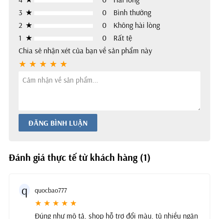
3
★
0
Bình thường
2
★
0
Không hài lòng
1
★
0
Rất tệ
Chia sẻ nhận xét của bạn về sản phẩm này
ĐĂNG BÌNH LUẬN
Đánh giá thực tế từ khách hàng (1)
q
quocbao777
★ ★ ★ ★ ★
Đúng như mô tả, shop hỗ trợ đổi màu, tủ nhiều ngăn