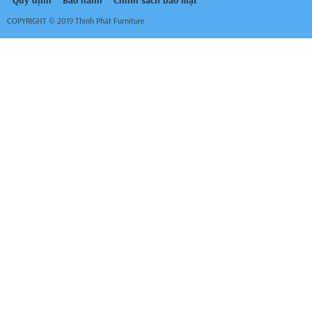
Quy định
Bảo hành
Chính sách bảo mật
COPYRIGHT © 2019 Thịnh Phát Furniture