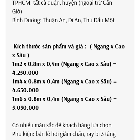
TPHCM: tất cả quận, huyện (ngoại trừ Cần
Gi
Bình Dương: Thuận An, Dĩ An, Thủ Dầu Một
Kích thước sản phẩm
và giá
: ( Ngang x Cao
x Sâu )
1m2
x 0.8m
x 0,4m
(Ngang x Cao x Sâu) =
4.250
.000
1m4
x 0.8m
x 0,4m
(Ngang x Cao x Sâu) =
4.650
.000
1m6
x 0.8m
x 0,4m
(Ngang x Cao x Sâu) =
5.050
.000
Có nhiều màu sắc để khách hàng lựa chọn
Phụ kiện: bản lề hơi giảm chấn, ray bi 3 tầng