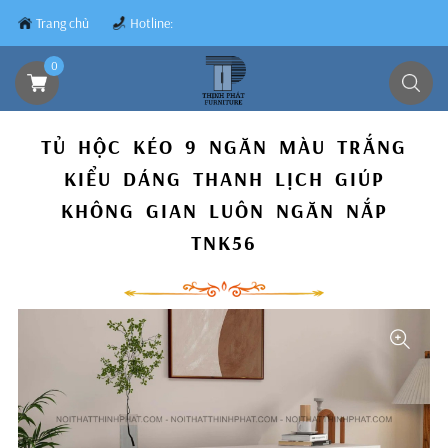
Trang chủ
Hotline:
0839.8899.79
0
TỦ HỘC KÉO 9 NGĂN MÀU TRẮNG
KIỂU DÁNG THANH LỊCH GIÚP
KHÔNG GIAN LUÔN NGĂN NẮP
TNK56