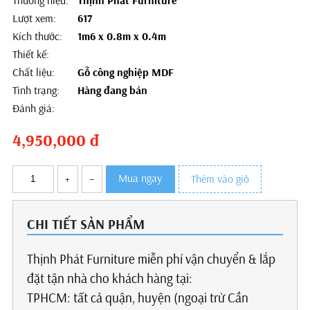
Thương hiệu:
Thịnh Phát Furniture
Lượt xem:
617
Kích thước:
1m6 x 0.8m x 0.4m
Thiết kế:
Chất liệu:
Gỗ công nghiệp MDF
Tình trạng:
Hàng đang bán
Đánh giá:
4,950,000
đ
Mua ngay
+
–
Thêm vào giỏ
CHI TIẾT SẢN PHẨM
Thịnh Phát Furniture miễn phí vận chuyển & lắp
đặt tận nhà cho khách hàng tại:
TPHCM: tất cả quận, huyện (ngoại trừ Cần