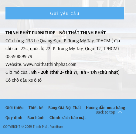
Gửi yêu cầu
THỊNH PHÁT FURNITURE - NỘI THẤT THỊNH PHÁT
Cửa hàng: 138 Lê Quang Đạo, P. Trung Mỹ Tây, TPHCM ( địa
chỉ cũ: 22c, quốc lộ 22, P. Trung Mỹ Tây, Quận 12, TPHCM)
0839.8899.79
Website: www.noithatthinhphat.com
Giờ mở cửa :
8h - 20h
(
thứ 2- thứ 7
),
8h - 17h
(
chủ nhật
)
Có chỗ đậu xe ô tô
Giới thiệu
Thiết kế
Bảng Giá Nội Thất
Hướng dẫn mua hàng
Back to top
Quy định
Bảo hành
Chính sách bảo mật
COPYRIGHT © 2019 Thịnh Phát Furniture