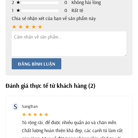
2
★
0
Không hài lòng
1
★
0
Rất tệ
Chia sẻ nhận xét của bạn về sản phẩm này
ĐĂNG BÌNH LUẬN
Đánh giá thực tế từ khách hàng (2)
S
SangTran
★ ★ ★ ★ ★
Tủ rộng rãi, để được nhiều quần áo và chăn mền.
Chất lượng hoàn thiện khá đẹp, các cạnh tủ làm rất