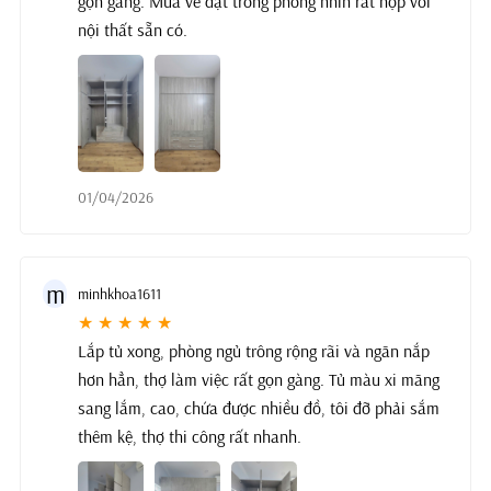
gọn gàng. Mua về đặt trong phòng nhìn rất hợp với
nội thất sẵn có.
01/04/2026
m
minhkhoa1611
★ ★ ★ ★ ★
Lắp tủ xong, phòng ngủ trông rộng rãi và ngăn nắp
hơn hẳn, thợ làm việc rất gọn gàng. Tủ màu xi măng
sang lắm, cao, chứa được nhiều đồ, tôi đỡ phải sắm
thêm kệ, thợ thi công rất nhanh.