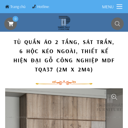
MENU
Trang chủ
Hotline:
0839.8899.79
0
TỦ QUẦN ÁO 2 TẦNG, SÁT TRẦN,
6 HỘC KÉO NGOÀI, THIẾT KẾ
HIỆN ĐẠI GỖ CÔNG NGHIỆP MDF
TQA37 (2M X 2M4)