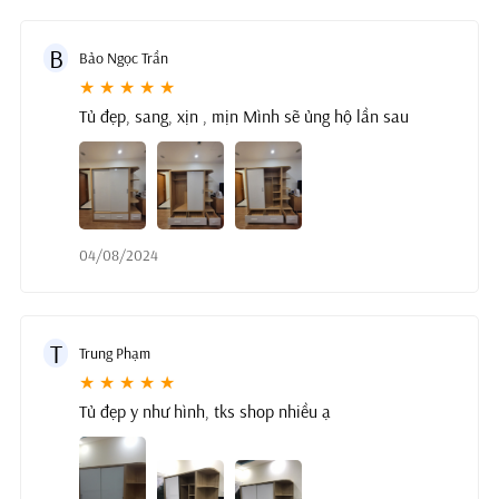
B
Bảo Ngọc Trần
★ ★ ★ ★ ★
Tủ đẹp, sang, xịn , mịn Mình sẽ ủng hộ lần sau
04/08/2024
T
Trung Phạm
★ ★ ★ ★ ★
Tủ đẹp y như hình, tks shop nhiều ạ