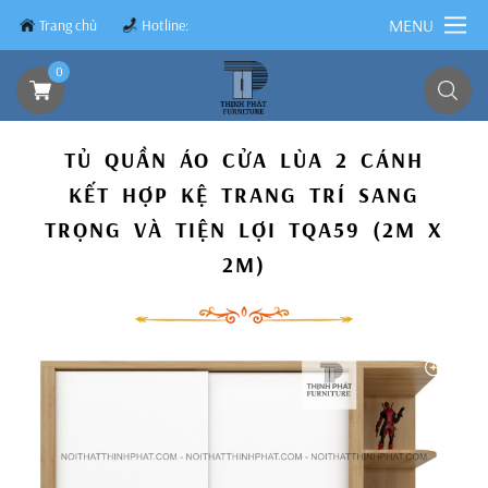
MENU
Trang chủ
Hotline:
0839.8899.79
0
TỦ QUẦN ÁO CỬA LÙA 2 CÁNH
KẾT HỢP KỆ TRANG TRÍ SANG
TRỌNG VÀ TIỆN LỢI TQA59 (2M X
2M)