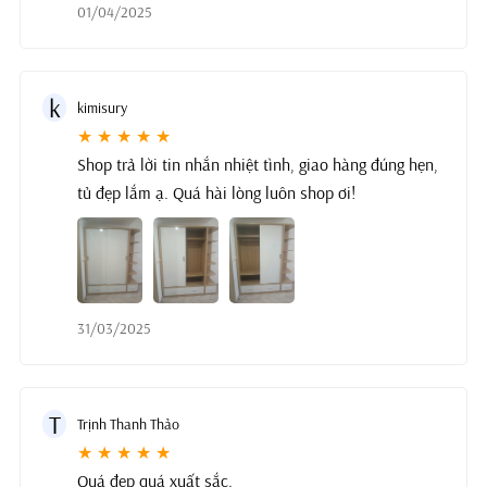
01/04/2025
k
kimisury
★ ★ ★ ★ ★
Shop trả lời tin nhắn nhiệt tình, giao hàng đúng hẹn,
tủ đẹp lắm ạ. Quá hài lòng luôn shop ơi!
31/03/2025
T
Trịnh Thanh Thảo
★ ★ ★ ★ ★
Quá đẹp quá xuất sắc.