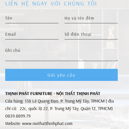
LIÊN HỆ NGAY VỚI CHÚNG TÔI
Gửi yêu cầu
THỊNH PHÁT FURNITURE - NỘI THẤT THỊNH PHÁT
Cửa hàng: 138 Lê Quang Đạo, P. Trung Mỹ Tây, TPHCM ( địa
chỉ cũ: 22c, quốc lộ 22, P. Trung Mỹ Tây, Quận 12, TPHCM)
0839.8899.79
Website: www.noithatthinhphat.com