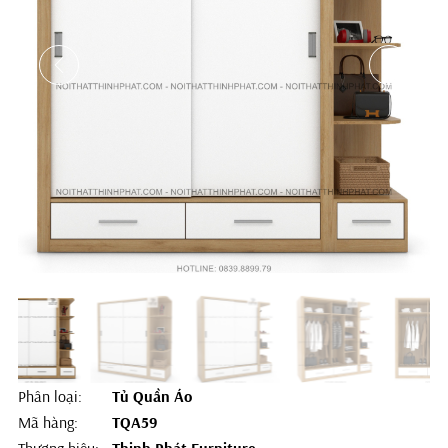
Phân loại:
Tủ Quần Áo
Mã hàng:
TQA59