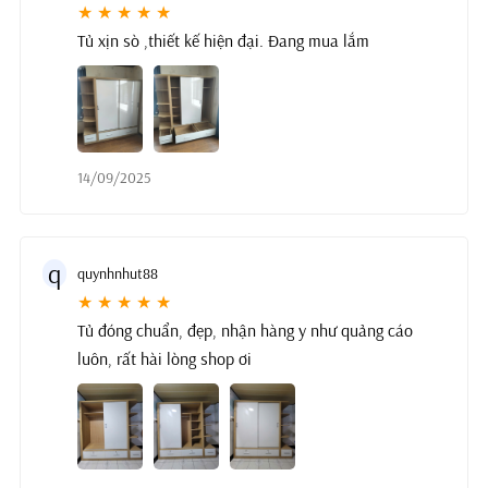
★ ★ ★ ★ ★
Tủ xịn sò ,thiết kế hiện đại. Đang mua lắm
14/09/2025
q
quynhnhut88
★ ★ ★ ★ ★
Tủ đóng chuẩn, đẹp, nhận hàng y như quảng cáo
luôn, rất hài lòng shop ơi