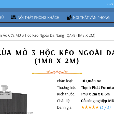
Giới
GỦ
NỘI THẤT PHÒNG KHÁCH
NỘI THẤT VĂN PHÒNG
n Áo Cửa Mở 3 Hộc Kéo Ngoài Đa Năng TQA78 (1M8 X 2M)
CỬA MỞ 3 HỘC KÉO NGOÀI Đ
(1M8 X 2M)
Phân loại:
Tủ Quần Áo
Thương hiệu:
Thịnh Phát Furnitu
Kích thước:
1m8 x 2m x 0.6m
Chất liệu:
Gỗ công nghiệp M
Đánh giá:
★★★★★
(5 / 5)