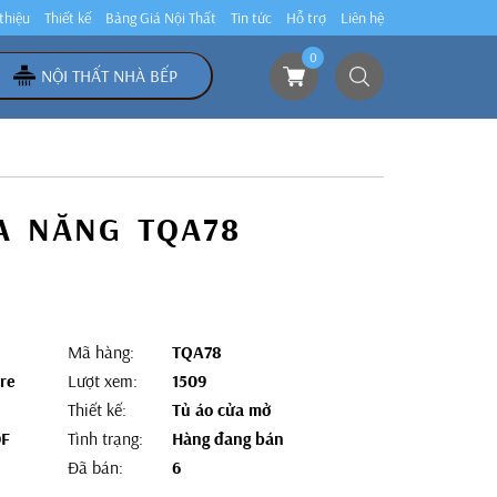
 thiệu
Thiết kế
Bảng Giá Nội Thất
Tin tức
Hỗ trợ
Liên hệ
0
NỘI THẤT NHÀ BẾP
A NĂNG TQA78
Mã hàng:
TQA78
re
Lượt xem:
1509
Thiết kế:
Tủ áo cửa mở
DF
Tình trạng:
Hàng đang bán
Đã bán:
6