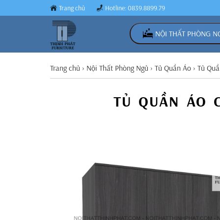
Trang chủ
Hotline: 0839.8899.79
NỘI THẤT PHÒNG N
Trang chủ
›
Nội Thất Phòng Ngủ
›
Tủ Quần Áo
›
Tủ Quầ
TỦ QUẦN ÁO 