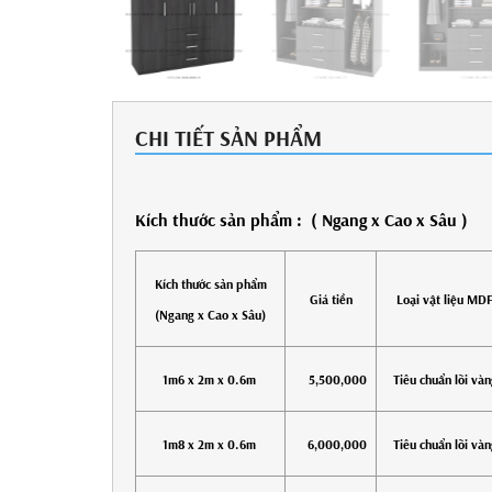
CHI TIẾT SẢN PHẨM
Kích thước sản phẩm : ( Ngang x Cao x Sâu )
Kích thước sản phẩm
Giá tiền
Loại vật liệu MD
(Ngang x Cao x Sâu)
1m6 x 2m x 0.6m
5,500,000
Tiêu chuẩn lõi vàn
1m8 x 2m x 0.6m
6,000,000
Tiêu chuẩn lõi vàn