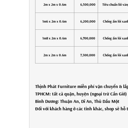
2m x 2m x 0.6m
6,500,000
Tiêu chuẩn lõi vàn
1m6 x 2m x 0.6m
6,200,000
Chống ẩm lõi xan
1m8 x 2m x 0.6m
6,700,000
Chống ẩm lõi xan
2m x 2m x 0.6m
7,300,000
Chống ẩm lõi xan
Thịnh Phát Furniture miễn phí vận chuyển & lắp
TPHCM: tất cả quận, huyện (ngoại trừ Cần Giờ)
Bình Dương:
Thuận An, Dĩ An, Thủ Dầu Một
Đối với khách hàng ở các tỉnh khác, shop sẽ hỗ 