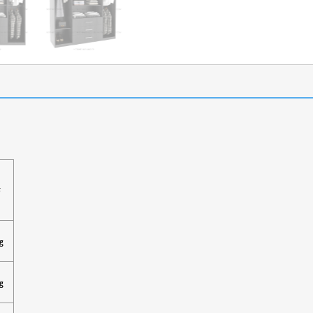
F
g
g