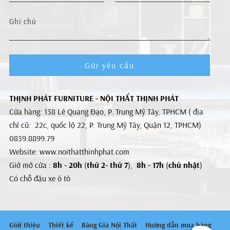
Gửi yêu cầu
THỊNH PHÁT FURNITURE - NỘI THẤT THỊNH PHÁT
Cửa hàng: 138 Lê Quang Đạo, P. Trung Mỹ Tây, TPHCM ( địa
chỉ cũ: 22c, quốc lộ 22, P. Trung Mỹ Tây, Quận 12, TPHCM)
0839.8899.79
Website: www.noithatthinhphat.com
Giờ mở cửa :
8h - 20h
(
thứ 2- thứ 7
),
8h - 17h
(
chủ nhật
)
Có chỗ đậu xe ô tô
Giới thiệu
Thiết kế
Bảng Giá Nội Thất
Hướng dẫn mua hàng