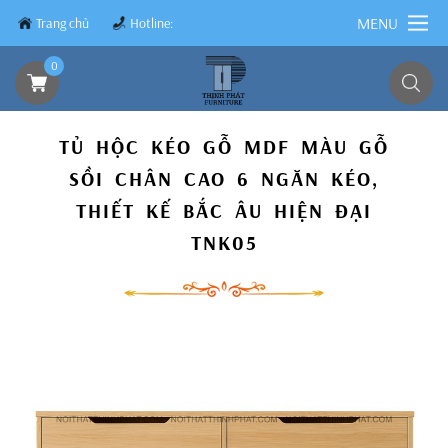
MENU
Trang chủ
Hotline:
0839.8899.79
0
TỦ HỘC KÉO GỖ MDF MÀU GỖ
SỒI CHÂN CAO 6 NGĂN KÉO,
THIẾT KẾ BẮC ÂU HIỆN ĐẠI
TNK05