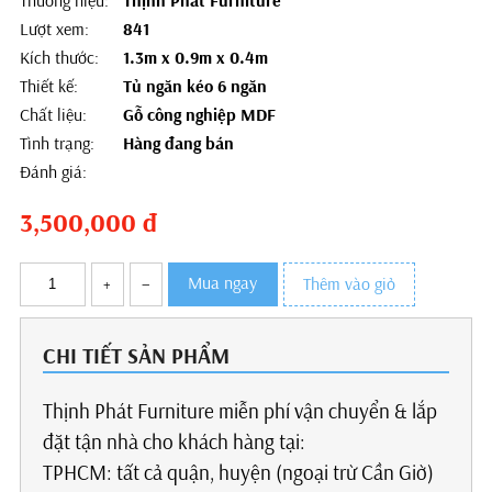
Thương hiệu:
Thịnh Phát Furniture
Lượt xem:
841
Kích thước:
1.3m x 0.9m x 0.4m
Thiết kế:
Tủ ngăn kéo 6 ngăn
Chất liệu:
Gỗ công nghiệp MDF
Tình trạng:
Hàng đang bán
Đánh giá:
3,500,000
đ
Mua ngay
+
–
Thêm vào giỏ
CHI TIẾT SẢN PHẨM
Thịnh Phát Furniture miễn phí vận chuyển & lắp
đặt tận nhà cho khách hàng tại:
TPHCM: tất cả quận, huyện (ngoại trừ Cần Giờ)