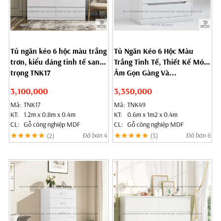
Tủ ngăn kéo 6 hộc màu trắng
Tủ Ngăn Kéo 6 Hộc Màu
trơn, kiểu dáng tinh tế sang
Trắng Tinh Tế, Thiết Kế Móc
trọng TNK17
Âm Gọn Gàng Và...
3,100,000
3,350,000
Mã:
TNK17
Mã:
TNK49
KT:
1.2m x 0.8m x 0.4m
KT:
0.6m x 1m2 x 0.4m
CL:
Gỗ công nghiệp MDF
CL:
Gỗ công nghiệp MDF
★★★★★
★★★★★
Đã bán 4
Đã bán 6
(2)
(3)