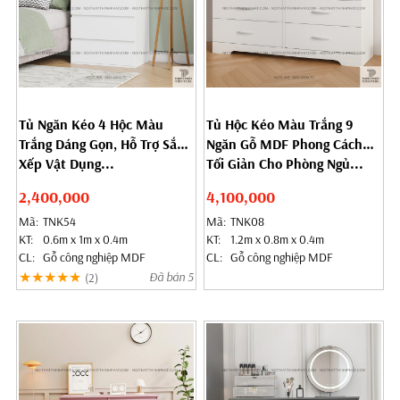
Tủ Ngăn Kéo 4 Hộc Màu
Tủ Hộc Kéo Màu Trắng 9
Trắng Dáng Gọn, Hỗ Trợ Sắp
Ngăn Gỗ MDF Phong Cách
Xếp Vật Dụng...
Tối Giản Cho Phòng Ngủ...
2,400,000
4,100,000
Mã:
TNK54
Mã:
TNK08
KT:
0.6m x 1m x 0.4m
KT:
1.2m x 0.8m x 0.4m
CL:
Gỗ công nghiệp MDF
CL:
Gỗ công nghiệp MDF
★★★★★
Đã bán 5
(2)