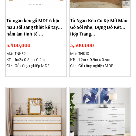
Tủ ngăn kéo gỗ MDF 6 hộc
Tủ Ngăn Kéo Có Kệ Mở Màu
màu sồi sáng thiết kế tay
Gỗ Sồi Nhẹ, Đựng Đồ Kết
nắm âm tinh tế ...
Hợp Trang...
3,400,000
3,500,000
Mã:
TNK32
Mã:
TNK10
KT:
1m2x 0.8m x 0.4m
KT:
1.2m x 0.9m x 0.4m
CL:
Gỗ công nghiệp MDF
CL:
Gỗ công nghiệp MDF