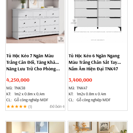
Tủ Hộc Kéo 7 Ngăn Màu
Tủ Hộc Kéo 6 Ngăn Ngang
Trắng Cân Đối, Tăng Khả
Màu Trắng Chân Sắt Tay
Năng Lưu Trữ Cho Phòng...
Nắm Âm Hiện Đại TNK47
4,250,000
3,400,000
Mã:
TNK38
Mã:
TNK47
KT:
1m2 x 0.8m x 0,4m
KT:
1m2x 0.8m x 0.4m
CL:
Gỗ công nghiệp MDF
CL:
Gỗ công nghiệp MDF
★★★★★
Đã bán 4
(1)