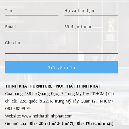
Gửi yêu cầu
THỊNH PHÁT FURNITURE - NỘI THẤT THỊNH PHÁT
Cửa hàng: 138 Lê Quang Đạo, P. Trung Mỹ Tây, TPHCM ( địa
chỉ cũ: 22c, quốc lộ 22, P. Trung Mỹ Tây, Quận 12, TPHCM)
0839.8899.79
Website: www.noithatthinhphat.com
Giờ mở cửa :
8h - 20h
(
thứ 2- thứ 7
),
8h - 17h
(
chủ nhật
)