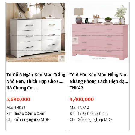
Tủ Gỗ 6 Ngăn Kéo Màu Trắng
Tủ 6 Hộc Kéo Màu Hồng Nhẹ
Nhỏ Gọn, Thích Hợp Cho Căn
Nhàng Phong Cách Hiện đại
Hộ Chung Cư...
TNK42
3,690,000
4,400,000
Mã:
TNK31
Mã:
TNK42
KT:
1m2 x 0.8m x 0.4m
KT:
1m2x 0.9m x 0.4m
CL:
Gỗ công nghiệp MDF
CL:
Gỗ công nghiệp MDF