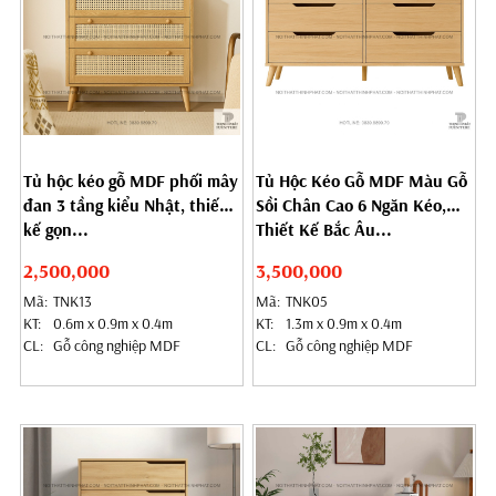
Tủ hộc kéo gỗ MDF phối mây
Tủ Hộc Kéo Gỗ MDF Màu Gỗ
đan 3 tầng kiểu Nhật, thiết
Sồi Chân Cao 6 Ngăn Kéo,
kế gọn...
Thiết Kế Bắc Âu...
2,500,000
3,500,000
Mã:
TNK13
Mã:
TNK05
KT:
0.6m x 0.9m x 0.4m
KT:
1.3m x 0.9m x 0.4m
CL:
Gỗ công nghiệp MDF
CL:
Gỗ công nghiệp MDF