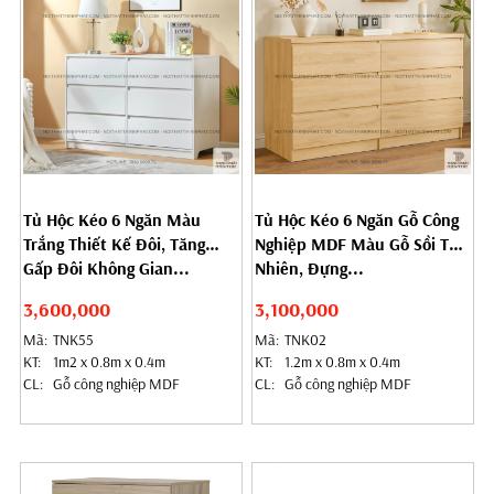
Tủ Hộc Kéo 6 Ngăn Màu
Tủ Hộc Kéo 6 Ngăn Gỗ Công
Trắng Thiết Kế Đôi, Tăng
Nghiệp MDF Màu Gỗ Sồi Tự
Gấp Đôi Không Gian...
Nhiên, Đựng...
3,600,000
3,100,000
Mã:
TNK55
Mã:
TNK02
KT:
1m2 x 0.8m x 0.4m
KT:
1.2m x 0.8m x 0.4m
CL:
Gỗ công nghiệp MDF
CL:
Gỗ công nghiệp MDF