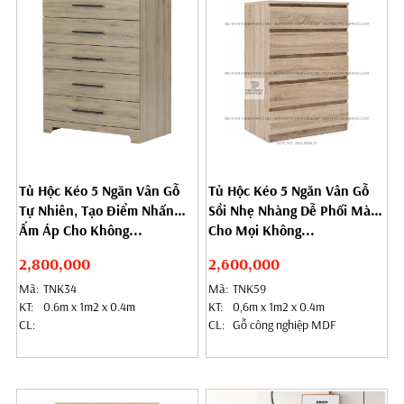
Tủ Hộc Kéo 5 Ngăn Vân Gỗ
Tủ Hộc Kéo 5 Ngăn Vân Gỗ
Tự Nhiên, Tạo Điểm Nhấn
Sồi Nhẹ Nhàng Dễ Phối Màu
Ấm Áp Cho Không...
Cho Mọi Không...
2,800,000
2,600,000
Mã:
TNK34
Mã:
TNK59
KT:
0.6m x 1m2 x 0.4m
KT:
0,6m x 1m2 x 0.4m
CL:
CL:
Gỗ công nghiệp MDF