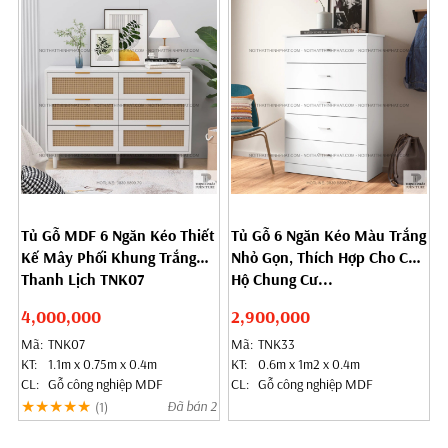
Tủ Gỗ MDF 6 Ngăn Kéo Thiết
Tủ Gỗ 6 Ngăn Kéo Màu Trắng
Kế Mây Phối Khung Trắng
Nhỏ Gọn, Thích Hợp Cho Căn
Thanh Lịch TNK07
Hộ Chung Cư...
4,000,000
2,900,000
Mã:
TNK07
Mã:
TNK33
KT:
1.1m x 0.75m x 0.4m
KT:
0.6m x 1m2 x 0.4m
CL:
Gỗ công nghiệp MDF
CL:
Gỗ công nghiệp MDF
★★★★★
Đã bán 2
(1)