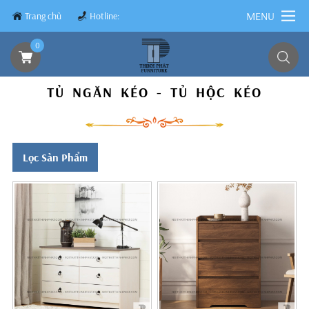
MENU
Trang chủ
Hotline:
0839.8899.79
0
TỦ NGĂN KÉO - TỦ HỘC KÉO
Lọc Sản Phẩm