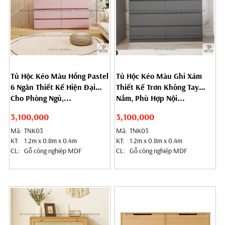
Tủ Hộc Kéo Màu Hồng Pastel
Tủ Hộc Kéo Màu Ghi Xám
6 Ngăn Thiết Kế Hiện Đại
Thiết Kế Trơn Không Tay
Cho Phòng Ngủ,...
Nắm, Phù Hợp Nội...
3,100,000
3,100,000
Mã:
TNK03
Mã:
TNK03
KT:
1.2m x 0.8m x 0.4m
KT:
1.2m x 0.8m x 0.4m
CL:
Gỗ công nghiệp MDF
CL:
Gỗ công nghiệp MDF