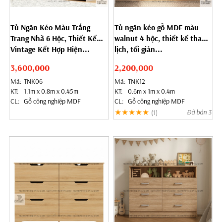
Tủ Ngăn Kéo Màu Trắng
Tủ ngăn kéo gỗ MDF màu
Trang Nhã 6 Hộc, Thiết Kế
walnut 4 hộc, thiết kế thanh
Vintage Kết Hợp Hiện...
lịch, tối giản...
3,600,000
2,200,000
Mã:
TNK06
Mã:
TNK12
KT:
1.1m x 0.8m x 0.45m
KT:
0.6m x 1m x 0.4m
CL:
Gỗ công nghiệp MDF
CL:
Gỗ công nghiệp MDF
★★★★★
Đã bán 3
(1)