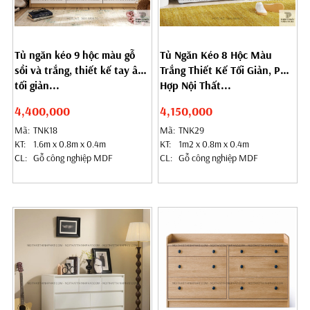
Tủ ngăn kéo 9 hộc màu gỗ
Tủ Ngăn Kéo 8 Hộc Màu
sồi và trắng, thiết kế tay âm
Trắng Thiết Kế Tối Giản, Phù
tối giản...
Hợp Nội Thất...
4,400,000
4,150,000
Mã:
TNK18
Mã:
TNK29
KT:
1.6m x 0.8m x 0.4m
KT:
1m2 x 0.8m x 0.4m
CL:
Gỗ công nghiệp MDF
CL:
Gỗ công nghiệp MDF