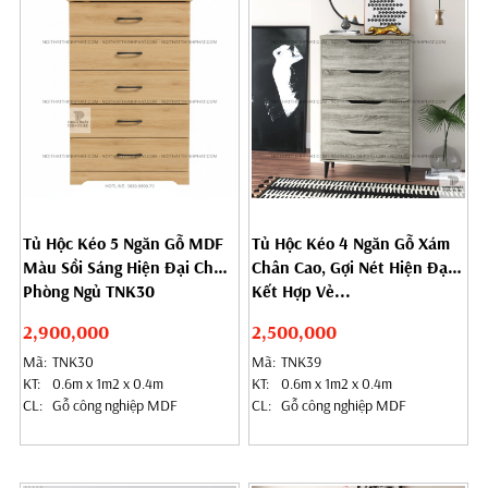
Tủ Hộc Kéo 5 Ngăn Gỗ MDF
Tủ Hộc Kéo 4 Ngăn Gỗ Xám
Màu Sồi Sáng Hiện Đại Cho
Chân Cao, Gợi Nét Hiện Đại
Phòng Ngủ TNK30
Kết Hợp Vẻ...
2,900,000
2,500,000
Mã:
TNK30
Mã:
TNK39
KT:
0.6m x 1m2 x 0.4m
KT:
0.6m x 1m2 x 0.4m
CL:
Gỗ công nghiệp MDF
CL:
Gỗ công nghiệp MDF