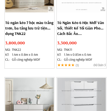
Tủ ngăn kéo 7 hộc màu trắng
Tủ Ngăn Kéo 6 Hộc Mdf Vân
trơn, ba tầng lưu trữ tiện
Sồi, Thiết Kế Tối Giản Phong
dụng TNK22
Cách Bắc Âu...
3,800,000
3,300,000
Mã:
TNK22
Mã:
TNK11
KT:
1.4m x 0.8m x 0.4m
KT:
1.1m x 0.85m x 0.4m
CL:
Gỗ công nghiệp MDF
CL:
Gỗ công nghiệp MDF
★★★★★
Đã bán 5
(1)