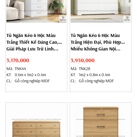
Tủ Ngăn Kéo 6 Hộc Màu
Tủ Ngăn Kéo 6 Hộc Màu
Trắng Thiết Kế Dáng Cao,
Trắng Hiện Đại, Phù Hợp
Giải Pháp Lưu Trữ Linh...
Nhiều Không Gian Nội...
3,170,000
3,950,000
Mã:
TNK44
Mã:
TNK28
KT:
0.6m x 1m2 x 0.4m
KT:
​​​​​​​1m2 x 0.8m x 0.4m
CL:
Gỗ công nghiệp MDF
CL:
Gỗ công nghiệp MDF