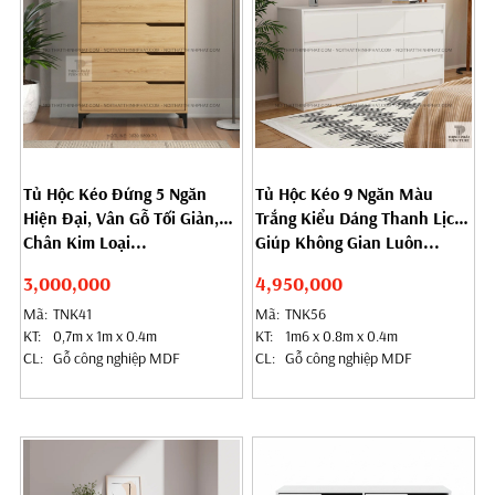
Tủ Hộc Kéo Đứng 5 Ngăn
Tủ Hộc Kéo 9 Ngăn Màu
Hiện Đại, Vân Gỗ Tối Giản,
Trắng Kiểu Dáng Thanh Lịch
Chân Kim Loại...
Giúp Không Gian Luôn...
3,000,000
4,950,000
Mã:
TNK41
Mã:
TNK56
KT:
0,7m x 1m x 0.4m
KT:
1m6 x 0.8m x 0.4m
CL:
Gỗ công nghiệp MDF
CL:
Gỗ công nghiệp MDF