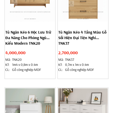
Tủ Ngăn Kéo 6 Hộc Lưu Trữ
Tủ Ngăn Kéo 4 Tầng Màu Gỗ
Đa Năng Cho Phòng Ngủ
Sồi Hiện Đại Tiện Nghi
Kiểu Modern TNK20
TNK37
4,000,000
2,700,000
Mã:
TNK20
Mã:
TNK37
KT:
1m4 x 0,8m x 0.4m
KT:
0,7m x 1m x 0.4m
CL:
Gỗ công nghiệp MDF
CL:
Gỗ công nghiệp MDF